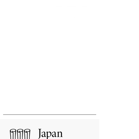
Innovation & Excellence in
International Publishing &
Distribution
国際的刊行物の出版と販売の卓越性と
革新をめざして
MHM Limited, Ichimura Bldg 3F, 3-2 Kanda
Ogawamachi Chiyoda-ku, Tokyo
101-0052
Tel:
03-3518-9181
Fax:
03-3518-9523
Email:
sales@mhmlimited.co.jp