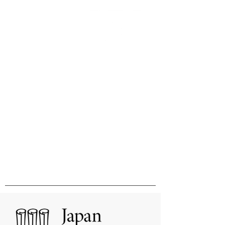
Innovation & Excellence in
International Publishing &
Distribution
国際的刊行物の出版と販売の卓越性と
革新をめざして
MHM Limited, Ichimura Bldg 3F, 3-2 Kanda
Ogawamachi Chiyoda-ku, Tokyo
101-0052
Tel:
03-3518-9181
Fax:
03-3518-9523
Email:
sales@mhmlimited.co.jp