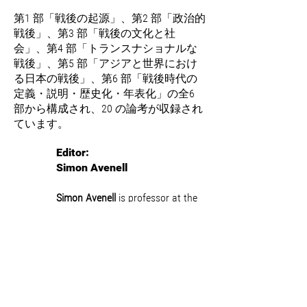
第1 部「戦後の起源」、第2 部「政治的
戦後」、第3 部「戦後の文化と社
会」、第4 部「トランスナショナルな
戦後」、第5 部「アジアと世界におけ
る日本の戦後」、第6 部「戦後時代の
定義・説明・歴史化・年表化」の全6
部から構成され、20 の論考が収録され
ています。
Editor:
Simon Avenell
Simon Avenell
is professor at the
Australian National University. He
specializes in modern Japanese history,
with a particular interest in civil society,
social activism, and the history of ideas
in postwar Japan. His latest book,
Asia
and Postwar Japan: Deimperialization,
Civic Activism, and National Identity
, was